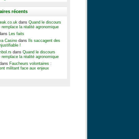
ires récents
peak.co.uk
dans
Quand le discours
e remplace la réalité agronomique
dans
Les faits
ava Casino
dans
Ils saccagent des
justifiable !
bol.rs
dans
Quand le discours
e remplace la réalité agronomique
dans
Faucheurs volontaires :
ent militant face aux enjeux