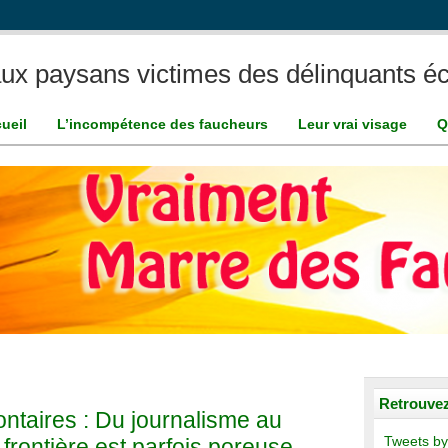
ux paysans victimes des délinquants éc
ueil
L’incompétence des faucheurs
Leur vrai visage
Q
Retrouvez
ntaires : Du journalisme au
a frontière est parfois poreuse
Tweets by