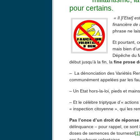
pour certains.
« Il [l’Etat] es
financière de 
phrase ne lai
Et pourtant, 
mais bien d’un
Dépêche du Mi
début jusqu’à la fin, la
fine prose d
– La dénonciation des Variétés Re
communément appelées par les fa
– Un Etat hors-la-loi, pieds et mains
– Et le célèbre triptyque d’« actions
« inspection citoyenne », qui les re
Pas l’once d’un
droit de répons
délinquance – pour rappel, ce sont 8
doses de semences de tournesol
[1]
ces faucheurs volontaires.