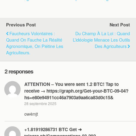
Previous Post
Next Post
Faucheurs Volontaires :
Du Champ À La Loi : Quand
Quand On Fauche La Réalité
L’idéologie Menace Les Outils
Agronomique, On Piétine Les
Des Agriculteurs
Agriculteurs.
2 responses
ATTENTION – You were sent 1.2 BTC! Tap to
receive → https://graph.org/Get-your-BTC-09-04?
hs=e80e94911cc46a7903a9aa6ca83d0c15&
28 septembre 2025
ow4mjt
+1.81919286731 BTC Get ➜