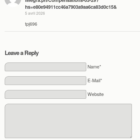
telegra.ph/Compensations-03-29?
hs=e80e94911cc46a7903a9aa6ca83d0c15&
5 avril 2026
tpj696
Leave a Reply
Name*
E-Mail*
Website