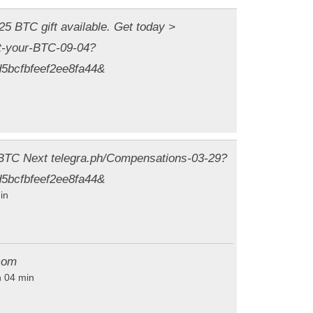
5 BTC gift available. Get today >
et-your-BTC-09-04?
5bcfbfeef2ee8fa44&
 BTC Next
telegra.ph/Compensations-03-29?
5bcfbfeef2ee8fa44&
in
com
h 04 min