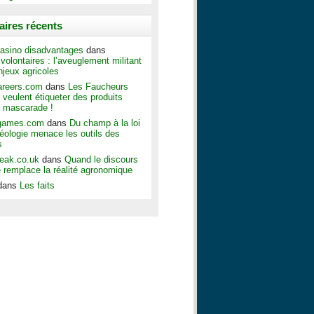
ires récents
asino disadvantages
dans
olontaires : l’aveuglement militant
njeux agricoles
areers.com
dans
Les Faucheurs
 veulent étiqueter des produits
 mascarade !
ggames.com
dans
Du champ à la loi
déologie menace les outils des
s
peak.co.uk
dans
Quand le discours
e remplace la réalité agronomique
dans
Les faits