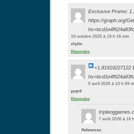
Exclusive Promo: 1.2
https://graph.org/G
hs=bcd1e4f624a83fd
10 octobre 2025 à 19 h 16 min
vhyklo
Répondre
+1.81919227122
hs=bcd1e4f624a83fd
5 avril 2026 à 10 h 09 m
pyqrnf
Répondre
tripleoggames.
7 août 2026 à 16 
References: