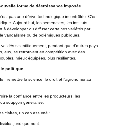
 nouvelle forme de décroissance imposée
 n’est pas une dérive technologique incontrôlée. C’est
idique. Aujourd’hui, les semenciers, les instituts
t à développer ou diffuser certaines variétés par
, de vandalisme ou de polémiques publiques.
ls validés scientifiquement, pendant que d’autres pays
is, eux, se retrouvent en compétition avec des
souples, mieux équipées, plus résilientes.
le politique
le : remettre la science, le droit et l’agronomie au
uire la confiance entre les producteurs, les
t du soupçon généralisé.
s claires, un cap assumé :
lisibles juridiquement.