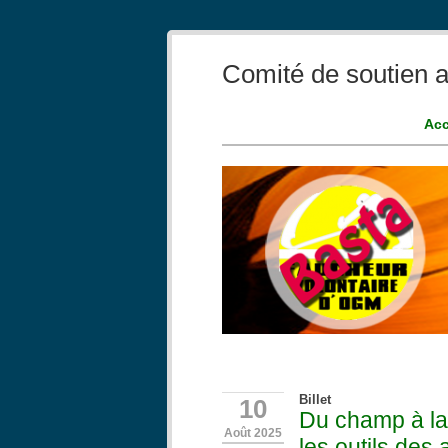
Comité de soutien a
Acc
Billet
10
Du champ à la 
Août 2025
les outils des 