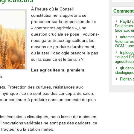
À l’heure où le Conseil
Commenta
constitutionnel s’apprête à se
prononcer sur la proposition de loi
PayID c
Faucheurs v
« contraintes agricoles », une
face aux e
question cruciale se pose : voulons-
adremc
nous garantir aux agriculteurs les
Volontaires
OGM : une
moyens de produire durablement,
tripleo
ou laisser l’idéologie prendre le pas
: quand l’i
sur la science et le terrain ?
agriculteur
git.dan
Les agriculteurs, premiers
idéologiqu
es
Florian
rets. Protection des cultures, résistances aux
 hydrique : ce ne sont pas des concepts de salon,
our continuer à produire dans un contexte de plus
 les évolutions climatiques, nous laisse de moins en
nnovations variétales ne sont pas des gadgets, ce
 tracteur ou la station météo.