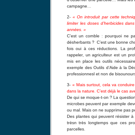
campagne…
2-
« On introduit par cette techn
limiter les doses d’herbicides da
années. »
C’est un comble : pourquoi ne pa
désherbants ? C’est une bonne cho
fois oui à ces réductions. La prof
rappeler, un agriculteur est un pro
mis en place les outils nécessa
exemple des Outils d’Aide à la Dé
professionnesl et non de bisounour
3-
« Mais surtout, cela va conduire
dans la nature. C’est déjà le cas ave
De qui se moque-t-on ? La question 
microbes peuvent par exemple deveni
ou mal. Mais on ne supprime pas po
Des plantes qui peuvent résister à 
trèsn très longtemps que ces pro
parcelles.