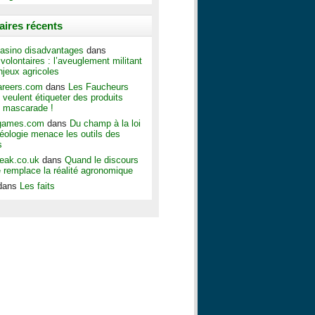
ires récents
asino disadvantages
dans
olontaires : l’aveuglement militant
njeux agricoles
areers.com
dans
Les Faucheurs
 veulent étiqueter des produits
 mascarade !
ggames.com
dans
Du champ à la loi
déologie menace les outils des
s
peak.co.uk
dans
Quand le discours
e remplace la réalité agronomique
dans
Les faits