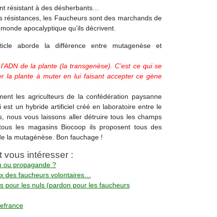
ment résistant à des désherbants…
es résistances, les Faucheurs sont des marchands de
e monde apocalyptique qu’ils décrivent.
icle aborde la différence entre mutagenèse et
l’ADN de la plante (la transgenèse). C’est ce qui se
er la plante à muter en lui faisant accepter ce gène
ment les agriculteurs de la confédération paysanne
i est un hybride artificiel créé en laboratoire entre le
rs, nous vous laissons aller détruire tous les champs
r tous les magasins Biocoop ils proposent tous des
 de la mutagénèse. Bon fauchage !
t vous intéresser :
on ou propagande ?
ix des faucheurs volontaires…
les pour les nuls (pardon pour les faucheurs
fefrance