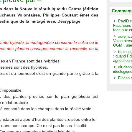
rs dans la Nouvelle république du Centre (édition
Commenta
cheurs Volontaires, Philippe Coutant émet des
technique de la mutagénèse. Décryptage.
PayID c
Faucheurs v
face aux e
adremc
Volontaires
ante hybride, la mutagenèse concerne le colza ou le
OGM : une
avec des plantes sauvages comme la ravenelle ou la
tripleo
: quand l’i
agriculteur
és en France sont des hybrides.
 semés sont des hybrides.
git.dan
idéologiqu
lza et du tournesol c’est en grande partie grâce à la
Florian
t impossible.
c des plantes proches sur le plan génétique est
 en laboratoire.
té constaté dans les champs, dans la réalité vraie.
constaterait aujourd’hui des plantes croisées entre le
 dans nos champs. Ce n’est pas le cas. Il suffit
aucheurs volontaires habitent loin de la