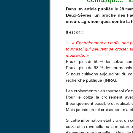
Dans un article publiée le 28 ma
Deux-Sèvres, un proche des Fau
erreurs agronomiques contre la 
Il est dit :
1-
« Contrairement au maïs, une pl
tournesol qui peuvent se croiser 
moutarde. »
Faux : plus de 50 % des colzas sem
Faux : plus de 98 % des tournesols
Si nous cultivons aujourd’hui du co
recherche publique (INRA).
Les croisements : en tournesol c’es
Pour le colza le croisement ave
théoriquement possible et réalisable
Mais jamais un tel croisement n’a é
Si cette information était vraie, on 
colza et la ravenelle ou la moutarde
d’observer une parcelle… Mais les F