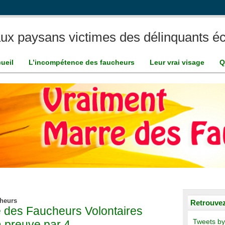
ux paysans victimes des délinquants éc
ueil
L’incompétence des faucheurs
Leur vrai visage
Q
cheurs
Retrouvez
 des Faucheurs Volontaires
 preuve par 4
Tweets by