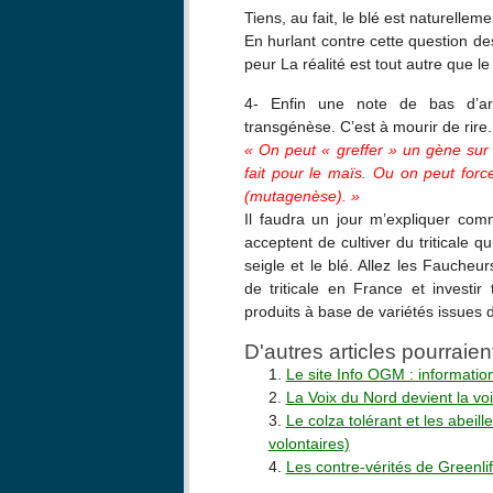
Tiens, au fait, le blé est naturelle
En hurlant contre cette question d
peur La réalité est tout autre que l
4- Enfin une note de bas d’art
transgénèse. C’est à mourir de rire.
« On peut « greffer » un gène sur 
fait pour le maïs. Ou on peut forc
(mutagenèse). »
Il faudra un jour m’expliquer com
acceptent de cultiver du triticale qu
seigle et le blé. Allez les Faucheu
de triticale en France et investi
produits à base de variétés issues
D'autres articles pourraien
Le site Info OGM : informati
La Voix du Nord devient la vo
Le colza tolérant et les abeil
volontaires)
Les contre-vérités de Greenli